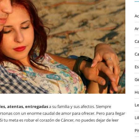
Ac
Ar
Ca
Ca
Es
Ge
Ho
L
es, atentas, entregadas
a su familia y
sus afectos. Siempre
ersonas con un enorme caudal de amor para ofrecer. Pero para llegar
Li
Si tu meta es robar el corazón de Cáncer, no puedes dejar de leer
Pi