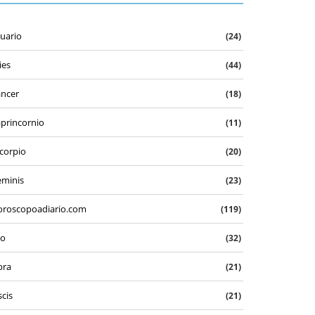
uario
(24)
ies
(44)
ncer
(18)
princornio
(11)
corpio
(20)
minis
(23)
roscopoadiario.com
(119)
eo
(32)
bra
(21)
scis
(21)