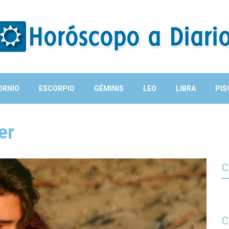
ORNIO
ESCORPIO
GÉMINIS
LEO
LIBRA
PIS
er
C
C