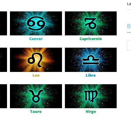
La
B
Cancer
Capricornio
Bu
po
Leo
Libra
Tauro
Virgo