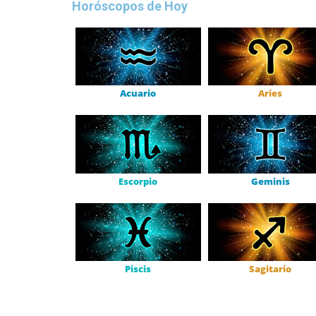
Horóscopos de Hoy
Acuario
Aries
Escorpio
Geminis
Piscis
Sagitario