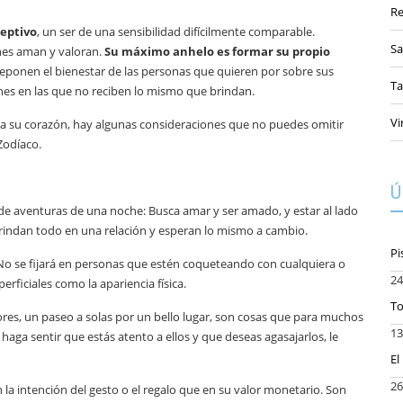
R
ceptivo
, un ser de una sensibilidad difícilmente comparable.
Sa
enes aman y valoran.
Su máximo anhelo es formar su propio
ponen el bienestar de las personas que quieren por sobre sus
Ta
nes en las que no reciben lo mismo que brindan.
Vi
r a su corazón, hay algunas consideraciones que no puedes omitir
Zodíaco.
Ú
e aventuras de una noche: Busca amar y ser amado, y estar al lado
Brindan todo en una relación y esperan lo mismo a cambio.
Pi
 No se fijará en personas que estén coqueteando con cualquiera o
24
iciales como la apariencia física.
To
ores, un paseo a solas por un bello lugar, son cosas que para muchos
13
 haga sentir que estás atento a ellos y que deseas agasajarlos, le
El
26
 la intención del gesto o el regalo que en su valor monetario. Son