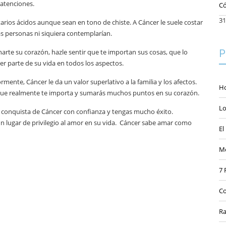
 atenciones.
Có
31
entarios ácidos aunque sean en tono de chiste. A Cáncer le suele costar
s personas ni siquiera contemplarían.
anarte su corazón, hazle sentir que te importan sus cosas, que lo
P
r parte de su vida en todos los aspectos.
ente, Cáncer le da un valor superlativo a la familia y los afectos.
Ho
ir que realmente te importa y sumarás muchos puntos en su corazón.
Lo
a conquista de Cáncer con confianza y tengas mucho éxito.
 un lugar de privilegio al amor en su vida. Cáncer sabe amar como
El
Me
7 
Co
Ra