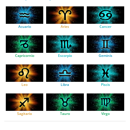
Acuario
Aries
Cancer
Capricornio
Escorpio
Geminis
Leo
Libra
Piscis
Sagitario
Tauro
Virgo