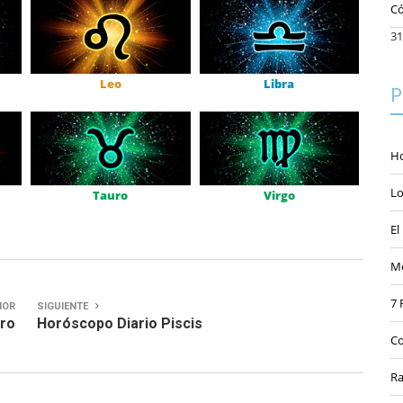
Có
31
Leo
Libra
P
Ho
Lo
Tauro
Virgo
El
Me
7 
IOR
SIGUIENTE
uro
Horóscopo Diario Piscis
Co
Ra