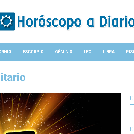
ORNIO
ESCORPIO
GÉMINIS
LEO
LIBRA
PIS
itario
C
C