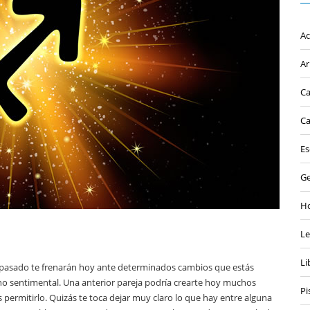
Ac
Ar
Ca
Ca
Es
Ge
Ho
L
Li
l pasado te frenarán hoy ante determinados cambios que estás
no sentimental. Una anterior pareja podría crearte hoy muchos
Pi
ermitirlo. Quizás te toca dejar muy claro lo que hay entre alguna