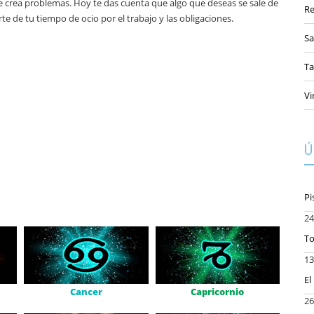
te crea problemas. Hoy te das cuenta que algo que deseas se sale de
R
e de tu tiempo de ocio por el trabajo y las obligaciones.
Sa
Ta
Vi
Ú
Pi
24
To
13
El
Cancer
Capricornio
26