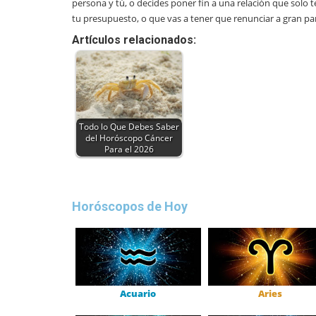
persona y tú, o decides poner fin a una relación que solo 
tu presupuesto, o que vas a tener que renunciar a gran part
Artículos relacionados:
Todo lo Que Debes Saber
del Horóscopo Cáncer
Para el 2026
Horóscopos de Hoy
Acuario
Aries