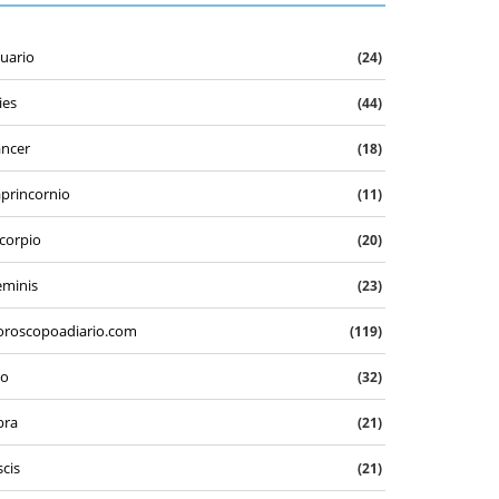
uario
(24)
ies
(44)
ncer
(18)
princornio
(11)
corpio
(20)
minis
(23)
roscopoadiario.com
(119)
eo
(32)
bra
(21)
scis
(21)