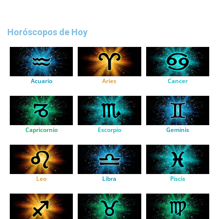
Horóscopos de Hoy
Acuario
Aries
Cancer
Capricornio
Escorpio
Geminis
Leo
Libra
Piscis