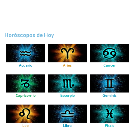
Horóscopos de Hoy
Acuario
Aries
Cancer
Capricornio
Escorpio
Geminis
Leo
Libra
Piscis